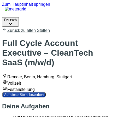
Zum Hauptinhalt springen
Deutsch
Deutsch
Zurück zu allen Stellen
Full Cycle Account
Executive – CleanTech
SaaS (m/w/d)
Remote, Berlin, Hamburg, Stuttgart
Vollzeit
Festanstellung
Auf diese Stelle bewerben
Deine Aufgaben