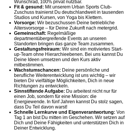
Wunschrad, 100% privat nutzbar.
Fit & gesund:
Mit unserem Urban Sports Club-
Zuschuss trainierst Du deutschlandweit in tausenden
Studios und Kursen, von Yoga bis Klettern.
Vorsorge:
Wir bezuschussen Deine betriebliche
Altersvorsorge – für Deine Zukunft nach metergrid.
Gemeinschaft:
Regelmäßige
departmentübergreifende Events an unseren
Standorten bringen das ganze Team zusammen.
Gestaltungsfreiraum:
Wir sind ein motiviertes Start-
up-Team ohne Hierarchieebenen. Bei uns kannst Du
Deine Ideen umsetzen und den Kurs aktiv
mitbestimmen.
Wachstumschancen:
Deine persönliche und
berufliche Weiterentwicklung ist uns wichtig – wir
bieten Dir vielfältige Möglichkeiten, Dich in neue
Richtungen zu entwickeln.
Sinnstiftende Aufgabe:
Du arbeitest nicht nur für
einen Job, sondern für eine Mission: die
Energiewende. In fünf Jahren kannst Du stolz sagen,
dass Du Teil davon warst!
Schnelle Lernkurve und Eigenverantwortung:
Von
Tag 1 an bist Du mitten im Geschehen. Wir setzen auf
Dich und Deine Fähigkeiten und unterstützen Dich in
Deiner Entwicklung.