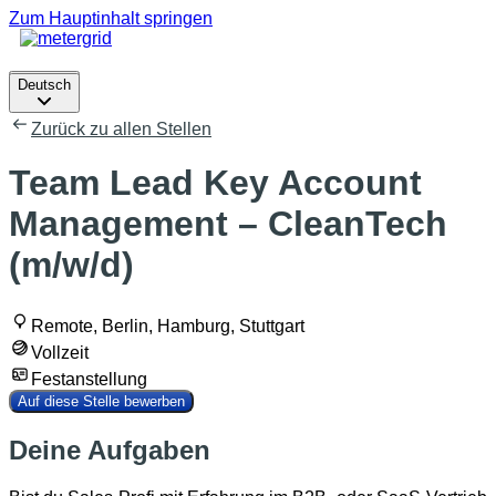
Zum Hauptinhalt springen
Deutsch
Deutsch
Zurück zu allen Stellen
Team Lead Key Account
Management – CleanTech
(m/w/d)
Remote, Berlin, Hamburg, Stuttgart
Vollzeit
Festanstellung
Auf diese Stelle bewerben
Deine Aufgaben