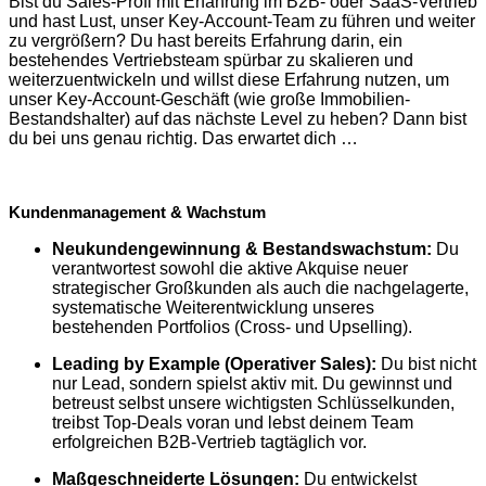
​​Bist du Sales-Profi mit Erfahrung im B2B- oder SaaS-Vertrieb
und hast Lust, unser Key-Account-Team zu führen und weiter
zu vergrößern? Du hast bereits Erfahrung darin, ein
bestehendes Vertriebsteam spürbar zu skalieren und
weiterzuentwickeln und willst diese Erfahrung nutzen, um
unser Key-Account-Geschäft (wie große Immobilien-
Bestandshalter) auf das nächste Level zu heben? Dann bist
du bei uns genau richtig. Das erwartet dich …
Kundenmanagement & Wachstum
Neukundengewinnung & Bestandswachstum:
Du
verantwortest sowohl die aktive Akquise neuer
strategischer Großkunden als auch die nachgelagerte,
systematische Weiterentwicklung unseres
bestehenden Portfolios (Cross- und Upselling).
Leading by Example (Operativer Sales):
Du bist nicht
nur Lead, sondern spielst aktiv mit. Du gewinnst und
betreust selbst unsere wichtigsten Schlüsselkunden,
treibst Top-Deals voran und lebst deinem Team
erfolgreichen B2B-Vertrieb tagtäglich vor.
Maßgeschneiderte Lösungen:
Du entwickelst